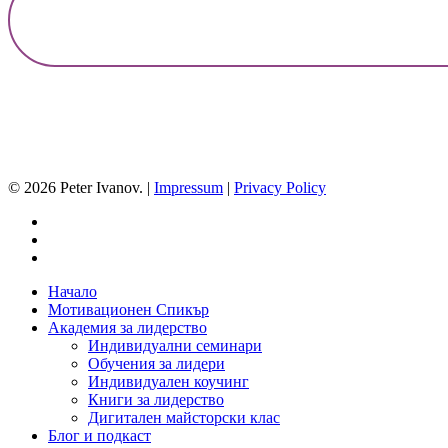
© 2026 Peter Ivanov. |
Impressum
|
Privacy Policy
facebook
linkedin
youtube
Close
Начало
Menu
Мотивационен Спикър
Академия за лидерство
Индивидуални семинари
Обучения за лидери
Индивидуален коучинг
Книги за лидерство
Дигитален майсторски клас
Блог и подкаст