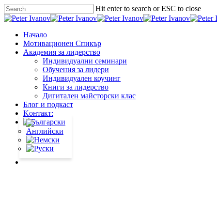
Skip
Hit enter to search or ESC to close
to
Close
main
Search
content
Menu
Начало
Мотивационен Спикър
Академия за лидерство
Индивидуални семинари
Обучения за лидери
Индивидуален коучинг
Книги за лидерство
Дигитален майсторски клас
Блог и подкаст
Kонтакт:
facebook
linkedin
youtube